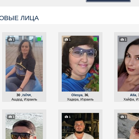
ОВЫЕ ЛИЦА
1
1
1
30
,
אולגה
,
Olesya
,
36
,
Alla
,
Ашдод, Израиль
Хадера, Израиль
Хайфа, И
1
1
1