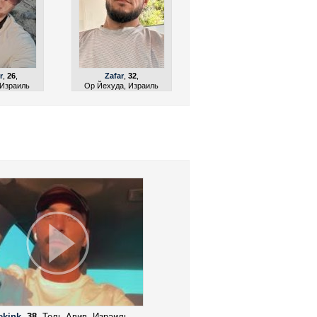
r
,
26
,
Zafar
,
32
,
 Израиль
Ор Йехуда, Израиль
ekink
,
38
, Тель Авив, Израиль