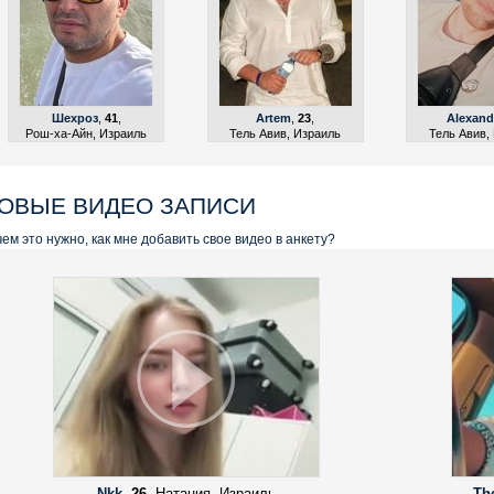
Шехроз
,
41
,
Artem
,
23
,
Alexand
Рош-ха-Айн, Израиль
Тель Авив, Израиль
Тель Авив,
ОВЫЕ ВИДЕО ЗАПИСИ
ем это нужно, как мне добавить свое видео в анкету?
Nkk
,
26
, Натания, Израиль
Th