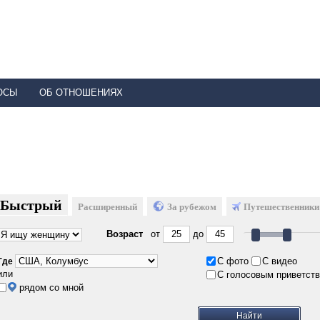
ОСЫ
ОБ ОТНОШЕНИЯХ
Быстрый
Расширенный
За рубежом
Путешественники
Возраст
от
до
С фото
С видео
Где
или
С голосовым приветст
рядом со мной